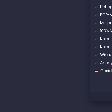
Unbegr
PGP-V
Mit j
100% 
Keine
Keine
Wir n
Anony
Gesic