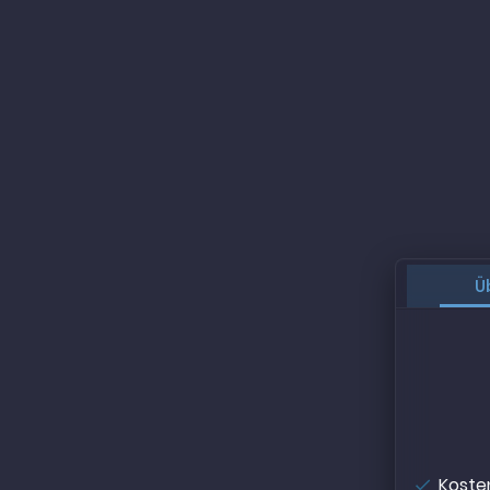
Ü
Koste